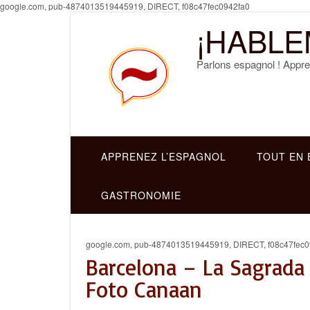
Skip
google.com, pub-4874013519445919, DIRECT, f08c47fec0942fa0
to
¡HABLE
content
Parlons espagnol ! Appre
APPRENEZ L’ESPAGNOL
TOUT EN 
GASTRONOMIE
google.com, pub-4874013519445919, DIRECT, f08c47fec0
Barcelona – La Sagrada 
Foto Canaan