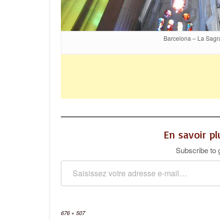
Barcelona – La Sagra
En savoir p
Subscribe to g
Saisissez votre adresse e-mail…
Full
676 × 507