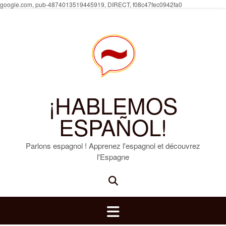
Skip
google.com, pub-4874013519445919, DIRECT, f08c47fec0942fa0
to
content
¡HABLEMOS
ESPAÑOL!
Parlons espagnol ! Apprenez l'espagnol et découvrez
l'Espagne