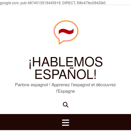
Skip
google.com, pub-4874013519445919, DIRECT, f08c47fec0942fa0
to
content
¡HABLEMOS
ESPAÑOL!
Parlons espagnol ! Apprenez l'espagnol et découvrez
l'Espagne