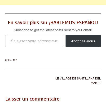
En savoir plus sur ¡HABLEMOS ESPAÑOL!
Subscribe to get the latest posts sent to your email.
Saisissez votre adresse e-mail…
Abonnez-vous
Full
676 × 451
size
Post
LE VILLAGE DE SANTILLANA DEL
navigation
MAR
→
Laisser un commentaire