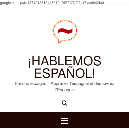
Skip
google.com, pub-4874013519445919, DIRECT, f08c47fec0942fa0
to
content
¡HABLEMOS
ESPAÑOL!
Parlons espagnol ! Apprenez l'espagnol et découvrez
l'Espagne