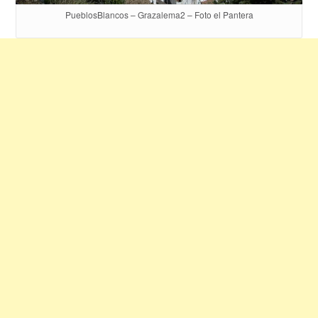
PueblosBlancos – Grazalema2 – Foto el Pantera