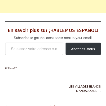
En savoir plus sur ¡HABLEMOS ESPAÑOL!
Subscribe to get the latest posts sent to your email.
Saisissez votre adresse e-mail…
Abonnez-vous
Full
676 × 507
size
Post
LES VILLAGES BLANCS
navigation
D’ANDALOUSIE
→