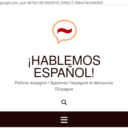
Skip
google.com, pub-4874013519445919, DIRECT, f08c47fec0942fa0
to
content
¡HABLEMOS
ESPAÑOL!
Parlons espagnol ! Apprenez l'espagnol et découvrez
l'Espagne