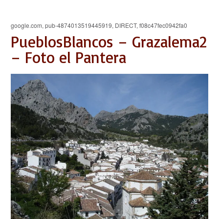
google.com, pub-4874013519445919, DIRECT, f08c47fec0942fa0
PueblosBlancos – Grazalema2
– Foto el Pantera