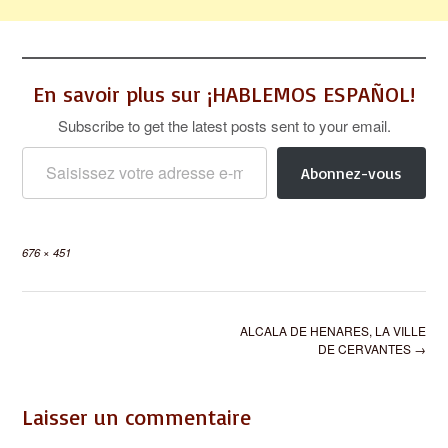
En savoir plus sur ¡HABLEMOS ESPAÑOL!
Subscribe to get the latest posts sent to your email.
Saisissez votre adresse e-mail…
Abonnez-vous
Full
676 × 451
size
Post
ALCALA DE HENARES, LA VILLE
navigation
DE CERVANTES
→
Laisser un commentaire