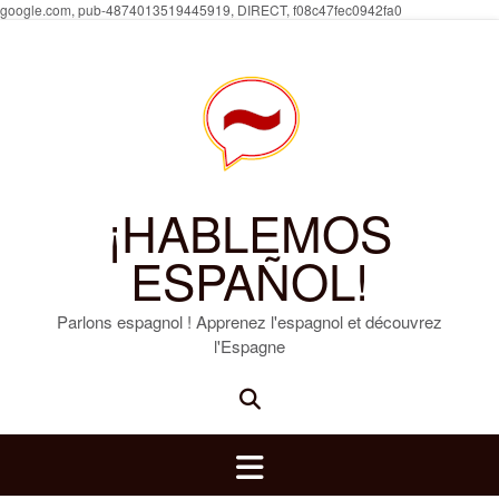
Skip
google.com, pub-4874013519445919, DIRECT, f08c47fec0942fa0
to
content
¡HABLEMOS
ESPAÑOL!
Parlons espagnol ! Apprenez l'espagnol et découvrez
l'Espagne