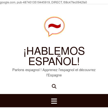
Skip
google.com, pub-4874013519445919, DIRECT, f08c47fec0942fa0
to
content
¡HABLEMOS
ESPAÑOL!
Parlons espagnol ! Apprenez l'espagnol et découvrez
l'Espagne