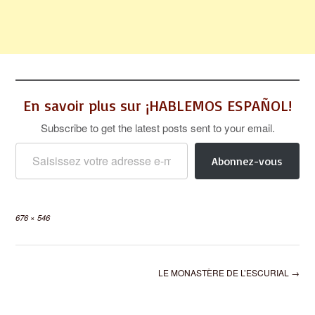
En savoir plus sur ¡HABLEMOS ESPAÑOL!
Subscribe to get the latest posts sent to your email.
Saisissez votre adresse e-mail…
Abonnez-vous
Full
676 × 546
size
Post
LE MONASTÈRE DE L’ESCURIAL
→
navigation