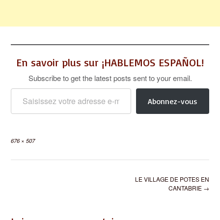
En savoir plus sur ¡HABLEMOS ESPAÑOL!
Subscribe to get the latest posts sent to your email.
Saisissez votre adresse e-mail…
Abonnez-vous
Full
676 × 507
size
Post
LE VILLAGE DE POTES EN
navigation
CANTABRIE
→