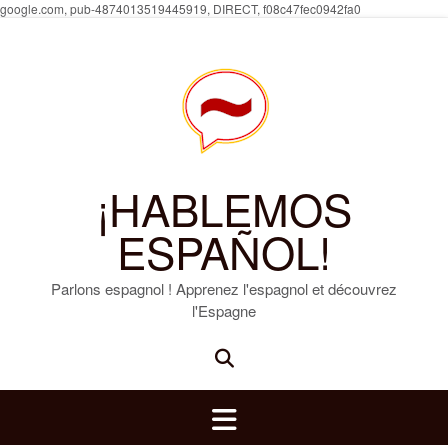
Skip
google.com, pub-4874013519445919, DIRECT, f08c47fec0942fa0
to
content
¡HABLEMOS
ESPAÑOL!
Parlons espagnol ! Apprenez l'espagnol et découvrez
l'Espagne