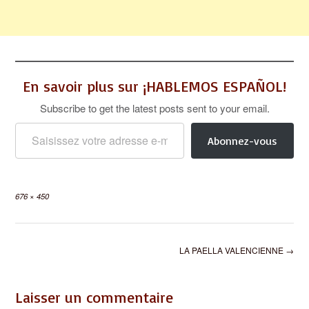
En savoir plus sur ¡HABLEMOS ESPAÑOL!
Subscribe to get the latest posts sent to your email.
Saisissez votre adresse e-mail…
Abonnez-vous
Full
676 × 450
size
Post
LA PAELLA VALENCIENNE
→
navigation
Laisser un commentaire