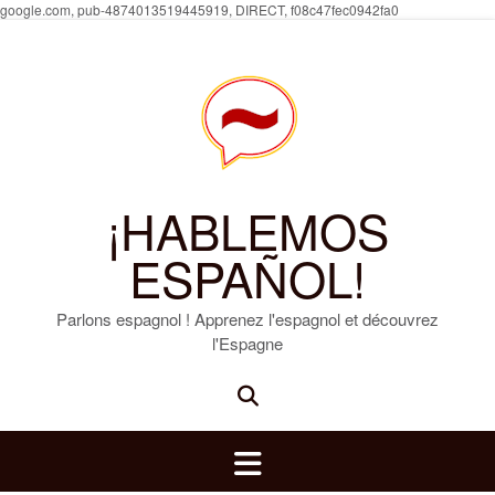
Skip
google.com, pub-4874013519445919, DIRECT, f08c47fec0942fa0
to
content
¡HABLEMOS
ESPAÑOL!
Parlons espagnol ! Apprenez l'espagnol et découvrez
l'Espagne