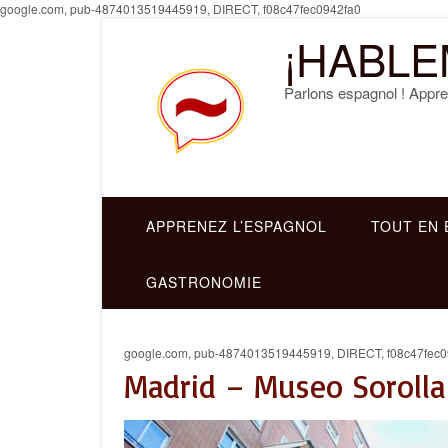
Skip
google.com, pub-4874013519445919, DIRECT, f08c47fec0942fa0
to
¡HABLE
content
Parlons espagnol ! Appre
APPRENEZ L’ESPAGNOL
TOUT EN 
GASTRONOMIE
google.com, pub-4874013519445919, DIRECT, f08c47fec0
Madrid – Museo Sorolla