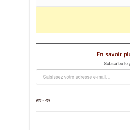
En savoir p
Subscribe to g
Saisissez votre adresse e-mail…
Full
676 × 451
size
Post
navigation