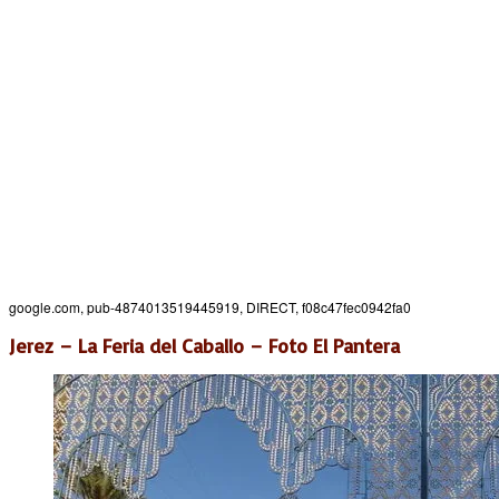
google.com, pub-4874013519445919, DIRECT, f08c47fec0942fa0
Jerez – La Feria del Caballo – Foto El Pantera