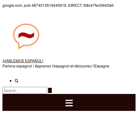
Skip
google.com, pub-4874013519445919, DIRECT, f08c47fec0942fa0
to
content
¡HABLEMOS ESPAÑOL!
Parlons espagnol ! Apprenez l'espagnol et découvrez l'Espagne