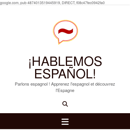
Skip
google.com, pub-4874013519445919, DIRECT, f08c47fec0942fa0
to
content
¡HABLEMOS
ESPAÑOL!
Parlons espagnol ! Apprenez l'espagnol et découvrez
l'Espagne