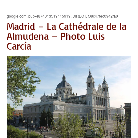
google.com, pub-4874013519445919, DIRECT, f08c47fec0942fa0
Madrid – La Cathédrale de la
Almudena – Photo Luis
Carcía