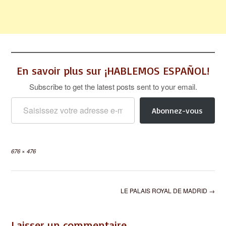
En savoir plus sur ¡HABLEMOS ESPAÑOL!
Subscribe to get the latest posts sent to your email.
Saisissez votre adresse e-mail…
Abonnez-vous
Full
676 × 476
size
Post
LE PALAIS ROYAL DE MADRID
→
navigation
Laisser un commentaire