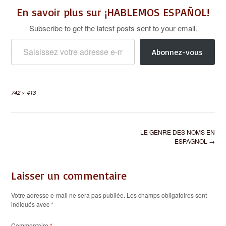
En savoir plus sur ¡HABLEMOS ESPAÑOL!
Subscribe to get the latest posts sent to your email.
Saisissez votre adresse e-mail…
Abonnez-vous
Full
742 × 413
size
Post
LE GENRE DES NOMS EN
navigation
ESPAGNOL
→
Laisser un commentaire
Votre adresse e-mail ne sera pas publiée.
Les champs obligatoires sont
indiqués avec
*
Commentaire
*