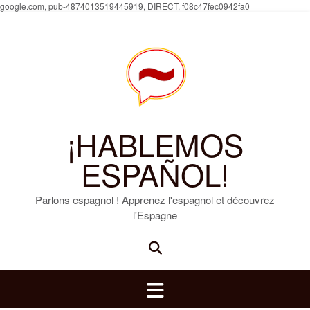
Skip
google.com, pub-4874013519445919, DIRECT, f08c47fec0942fa0
to
content
¡HABLEMOS
ESPAÑOL!
Parlons espagnol ! Apprenez l'espagnol et découvrez
l'Espagne