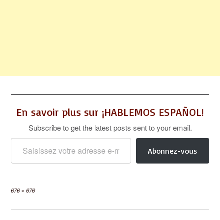
En savoir plus sur ¡HABLEMOS ESPAÑOL!
Subscribe to get the latest posts sent to your email.
Saisissez votre adresse e-mail…
Abonnez-vous
Full
676 × 676
size