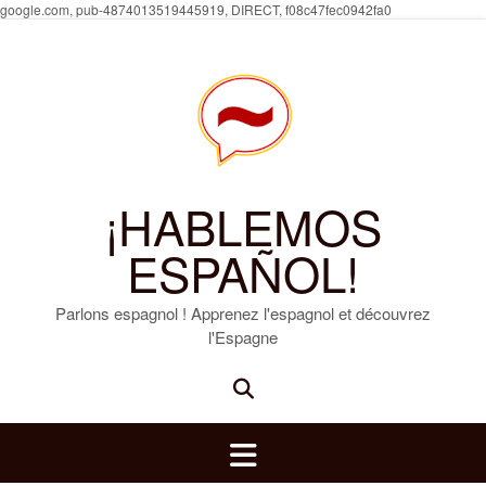
Skip
google.com, pub-4874013519445919, DIRECT, f08c47fec0942fa0
to
content
¡HABLEMOS
ESPAÑOL!
Parlons espagnol ! Apprenez l'espagnol et découvrez
l'Espagne