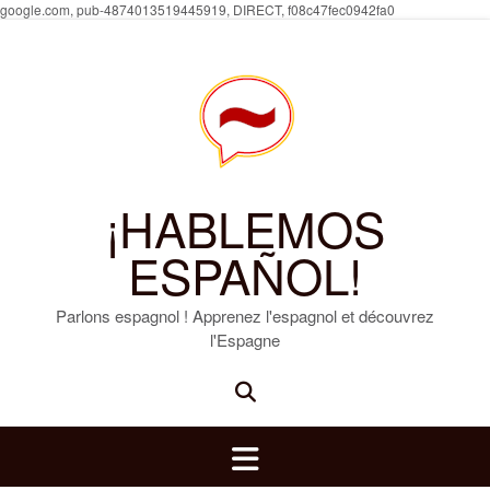
Skip
google.com, pub-4874013519445919, DIRECT, f08c47fec0942fa0
to
content
¡HABLEMOS
ESPAÑOL!
Parlons espagnol ! Apprenez l'espagnol et découvrez
l'Espagne