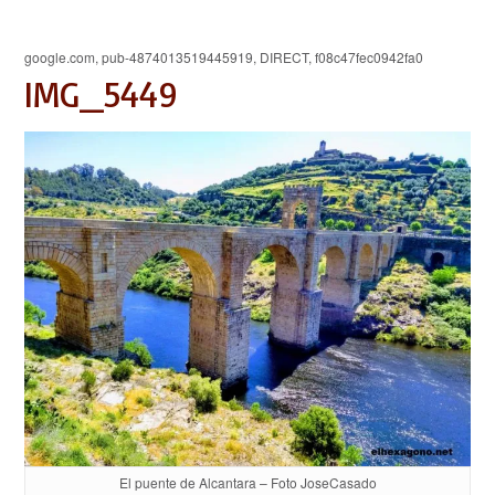
google.com, pub-4874013519445919, DIRECT, f08c47fec0942fa0
IMG_5449
El puente de Alcantara – Foto JoseCasado