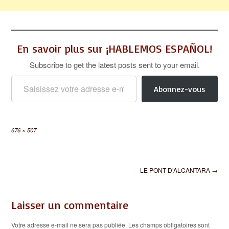
En savoir plus sur ¡HABLEMOS ESPAÑOL!
Subscribe to get the latest posts sent to your email.
Saisissez votre adresse e-mail…
Abonnez-vous
Full
676 × 507
size
Post
LE PONT D’ALCANTARA
→
navigation
Laisser un commentaire
Votre adresse e-mail ne sera pas publiée.
Les champs obligatoires sont