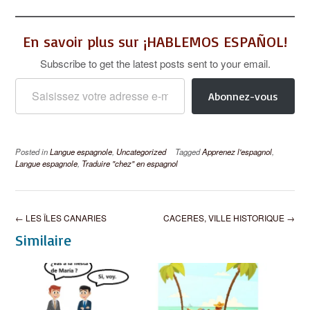
En savoir plus sur ¡HABLEMOS ESPAÑOL!
Subscribe to get the latest posts sent to your email.
Saisissez votre adresse e-mail…
Abonnez-vous
Posted in
Langue espagnole
,
Uncategorized
Tagged
Apprenez l'espagnol
,
Langue espagnole
,
Traduire "chez" en espagnol
Post
←
LES ÎLES CANARIES
CACERES, VILLE HISTORIQUE
→
navigation
Similaire