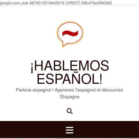
Skip
google.com, pub-4874013519445919, DIRECT, f08c47fec0942fa0
to
content
¡HABLEMOS
ESPAÑOL!
Parlons espagnol ! Apprenez l'espagnol et découvrez
l'Espagne