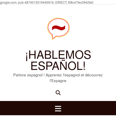
Skip
google.com, pub-4874013519445919, DIRECT, f08c47fec0942fa0
to
content
¡HABLEMOS
ESPAÑOL!
Parlons espagnol ! Apprenez l'espagnol et découvrez
l'Espagne