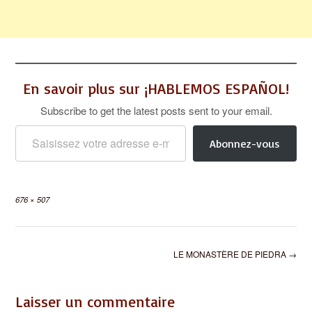
En savoir plus sur ¡HABLEMOS ESPAÑOL!
Subscribe to get the latest posts sent to your email.
Saisissez votre adresse e-mail…
Abonnez-vous
Full
676 × 507
size
Post
LE MONASTÈRE DE PIEDRA
→
navigation
Laisser un commentaire