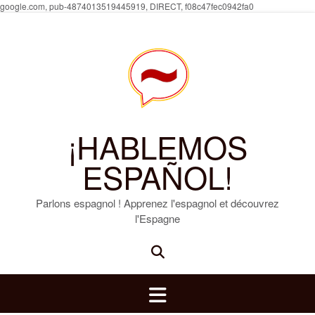
Skip
google.com, pub-4874013519445919, DIRECT, f08c47fec0942fa0
to
content
¡HABLEMOS
ESPAÑOL!
Parlons espagnol ! Apprenez l'espagnol et découvrez
l'Espagne