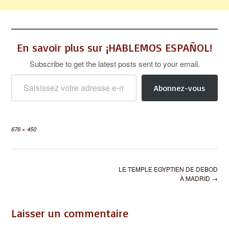
En savoir plus sur ¡HABLEMOS ESPAÑOL!
Subscribe to get the latest posts sent to your email.
Saisissez votre adresse e-mail…
Abonnez-vous
Full
676 × 450
size
Post
LE TEMPLE EGYPTIEN DE DEBOD
navigation
À MADRID
→
Laisser un commentaire