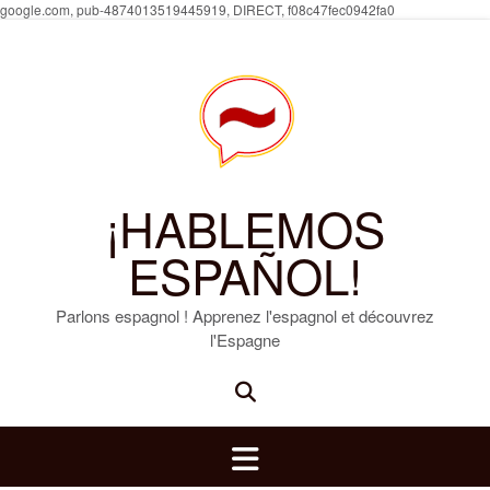
Skip
google.com, pub-4874013519445919, DIRECT, f08c47fec0942fa0
to
content
¡HABLEMOS
ESPAÑOL!
Parlons espagnol ! Apprenez l'espagnol et découvrez
l'Espagne