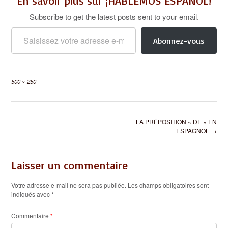
En savoir plus sur ¡HABLEMOS ESPAÑOL!
Subscribe to get the latest posts sent to your email.
Saisissez votre adresse e-mail…
Abonnez-vous
Full
500 × 250
size
Post
LA PRÉPOSITION « DE » EN
navigation
ESPAGNOL
→
Laisser un commentaire
Votre adresse e-mail ne sera pas publiée.
Les champs obligatoires sont
indiqués avec
*
Commentaire
*