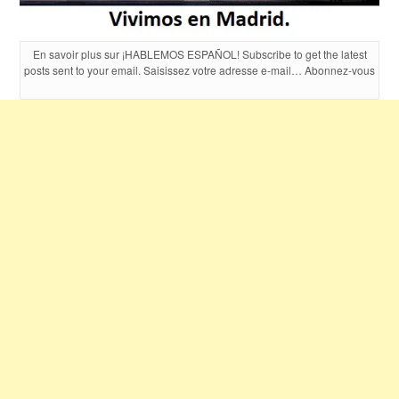
En savoir plus sur ¡HABLEMOS ESPAÑOL! Subscribe to get the latest
posts sent to your email. Saisissez votre adresse e-mail… Abonnez-vous