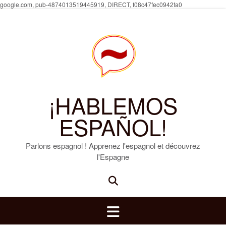
Skip
google.com, pub-4874013519445919, DIRECT, f08c47fec0942fa0
to
content
¡HABLEMOS
ESPAÑOL!
Parlons espagnol ! Apprenez l'espagnol et découvrez
l'Espagne