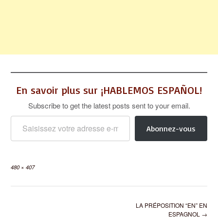
En savoir plus sur ¡HABLEMOS ESPAÑOL!
Subscribe to get the latest posts sent to your email.
Saisissez votre adresse e-mail…
Abonnez-vous
Full
480 × 407
size
Post
LA PRÉPOSITION “EN” EN
navigation
ESPAGNOL
→