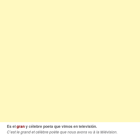
Es el
gran
y célebre poeta que vimos en televisión.
C’est le grand et célèbre poète que nous avons vu à la télévision.