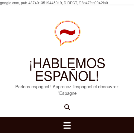
Skip
google.com, pub-4874013519445919, DIRECT, f08c47fec0942fa0
to
content
¡HABLEMOS
ESPAÑOL!
Parlons espagnol ! Apprenez l'espagnol et découvrez
l'Espagne