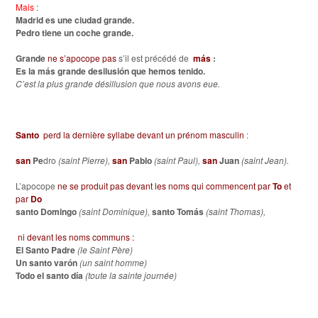
Mais :
Madrid es une ciudad grande.
Pedro tiene un coche grande.
Grande
ne s’apocope pas
s’il est précédé de
más
:
Es la más grande desilusión que hemos tenido.
C’est la plus grande désillusion que nous avons eue.
Santo
perd
la dernière syllabe devant un prénom masculin
:
san
Pe
dro
(saint Pierre),
san
Pablo
(saint Paul),
san
Juan
(saint Jean).
L’apocope
ne se produit pas devant les noms qui commencent par
To
et
par
Do
santo Domingo
(saint Dominique),
santo Tomás
(saint Thomas),
ni devant les noms communs :
El Santo Padre
(le Saint Père)
Un santo varón
(un saint homme)
Todo el santo día
(toute la sainte journée)