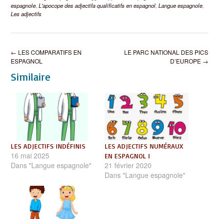
espagnole
,
L'apocope des adjectifa qualificatifs en espagnol
,
Langue espagnole
,
Les adjectifs
Post
←
LES COMPARATIFS EN
LE PARC NATIONAL DES PICS
navigation
ESPAGNOL
D’EUROPE
→
Similaire
LES ADJECTIFS INDÉFINIS
LES ADJECTIFS NUMÉRAUX
16 mai 2025
EN ESPAGNOL I
Dans "Langue espagnole"
21 février 2020
Dans "Langue espagnole"