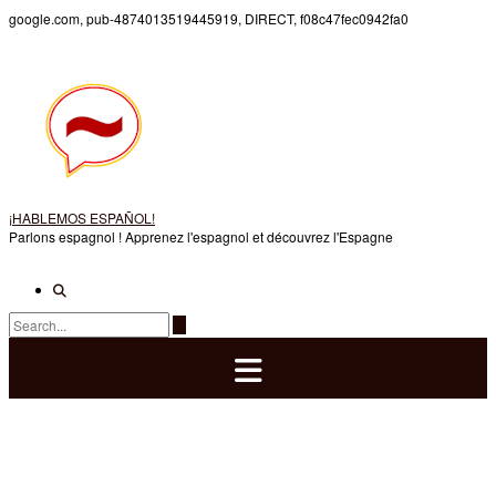
Skip
google.com, pub-4874013519445919, DIRECT, f08c47fec0942fa0
to
content
¡HABLEMOS ESPAÑOL!
Parlons espagnol ! Apprenez l'espagnol et découvrez l'Espagne