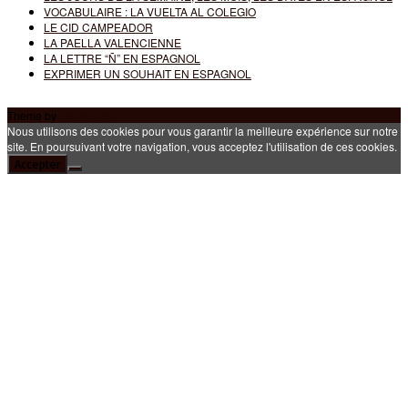
VOCABULAIRE : LA VUELTA AL COLEGIO
LE CID CAMPEADOR
LA PAELLA VALENCIENNE
LA LETTRE “Ñ” EN ESPAGNOL
EXPRIMER UN SOUHAIT EN ESPAGNOL
Theme by
Out the Box
Nous utilisons des cookies pour vous garantir la meilleure expérience sur notre
site. En poursuivant votre navigation, vous acceptez l'utilisation de ces cookies.
Accepter