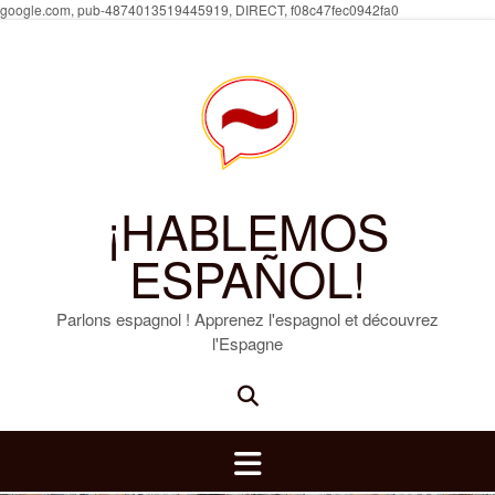
Skip
google.com, pub-4874013519445919, DIRECT, f08c47fec0942fa0
to
content
¡HABLEMOS
ESPAÑOL!
Parlons espagnol ! Apprenez l'espagnol et découvrez
l'Espagne