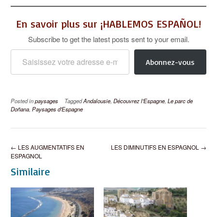
En savoir plus sur ¡HABLEMOS ESPAÑOL!
Subscribe to get the latest posts sent to your email.
Saisissez votre adresse e-mail…
Abonnez-vous
Posted in
paysages
Tagged
Andalousie
,
Découvrez l'Espagne
,
Le parc de
Doñana
,
Paysages d'Espagne
Post
←
LES AUGMENTATIFS EN
LES DIMINUTIFS EN ESPAGNOL
→
navigation
ESPAGNOL
Similaire