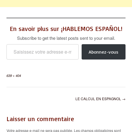
En savoir plus sur ¡HABLEMOS ESPAÑOL!
Subscribe to get the latest posts sent to your email.
Saisissez votre adresse e-mail…
Abonnez-vous
Full
639 × 404
size
Post
LE CALCUL EN ESPAGNOL
→
navigation
Laisser un commentaire
Votre adresse e-mail ne sera pas publiée.
Les champs obligatoires sont