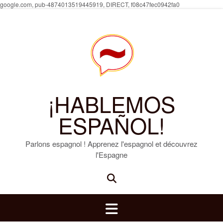
Skip
google.com, pub-4874013519445919, DIRECT, f08c47fec0942fa0
to
content
¡HABLEMOS
ESPAÑOL!
Parlons espagnol ! Apprenez l'espagnol et découvrez
l'Espagne