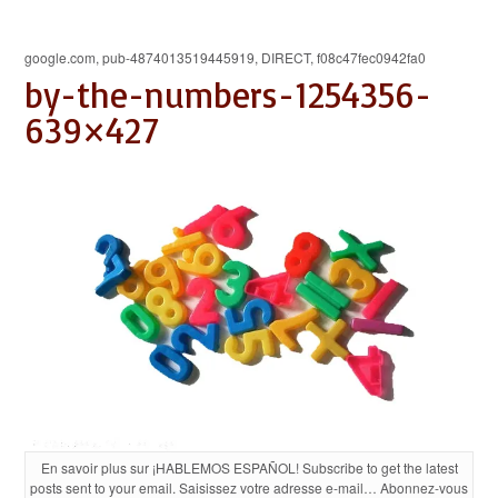
google.com, pub-4874013519445919, DIRECT, f08c47fec0942fa0
by-the-numbers-1254356-
639×427
En savoir plus sur ¡HABLEMOS ESPAÑOL! Subscribe to get the latest
posts sent to your email. Saisissez votre adresse e-mail… Abonnez-vous