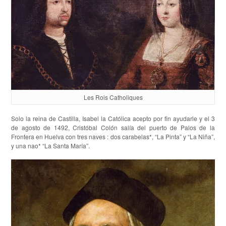
Les Rois Catholiques
Solo la reina de Castilla, Isabel la Católica acepto por fin ayudarle y el 3
de agosto de 1492, Cristóbal Colón salía del puerto de Palos de la
Frontera en Huelva con tres naves : dos carabelas*, “La Pinta” y “La Niña”,
y una nao* “La Santa María”.