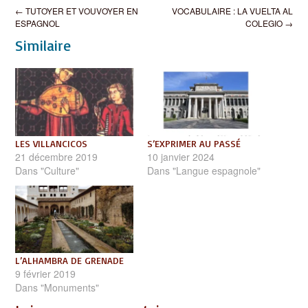
Post
←
TUTOYER ET VOUVOYER EN
VOCABULAIRE : LA VUELTA AL
navigation
ESPAGNOL
COLEGIO
→
Similaire
LES VILLANCICOS
S’EXPRIMER AU PASSÉ
21 décembre 2019
10 janvier 2024
Dans "Culture"
Dans "Langue espagnole"
L’ALHAMBRA DE GRENADE
9 février 2019
Dans "Monuments"