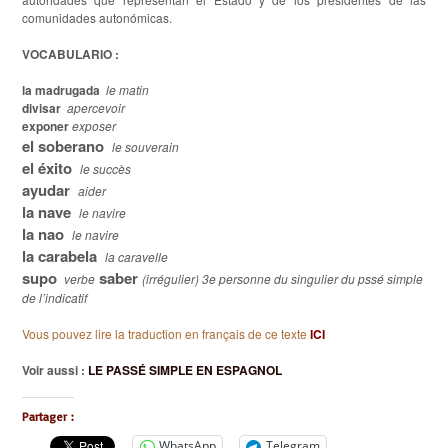
comunidades autonómicas.
VOCABULARIO :
la madrugada
le
matin
divisar
apercevoir
exponer
exposer
el soberano
le
souverain
el éxito
le
succès
ayudar
aider
la nave
le
navire
la nao
le
navire
la carabela
la
caravelle
supo
saber
verbe
(irrégulier) 3e personne du singulier du pssé simple
de l’indicatif
Vous pouvez lire la traduction en français de ce texte
ICI
Voir aussi :
LE PASSÉ SIMPLE EN ESPAGNOL
Partager :
WhatsApp
Telegram