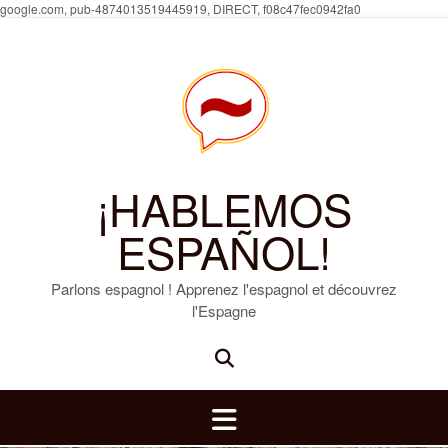
Skip
google.com, pub-4874013519445919, DIRECT, f08c47fec0942fa0
to
content
¡HABLEMOS
ESPAÑOL!
Parlons espagnol ! Apprenez l'espagnol et découvrez
l'Espagne