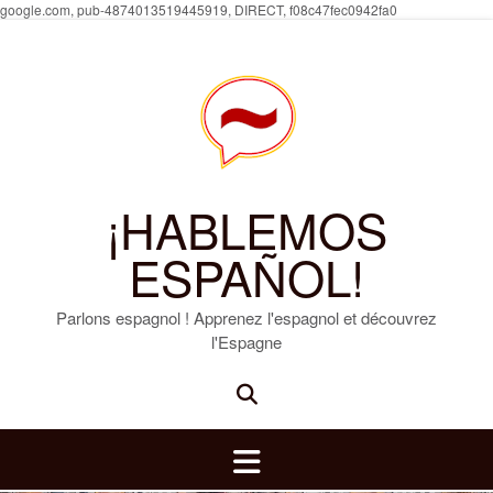
Skip
google.com, pub-4874013519445919, DIRECT, f08c47fec0942fa0
to
content
¡HABLEMOS
ESPAÑOL!
Parlons espagnol ! Apprenez l'espagnol et découvrez
l'Espagne