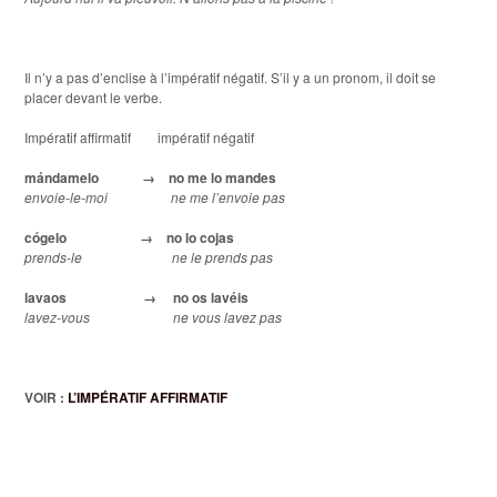
Il n’y a pas d’enclise à l’impératif négatif. S’il y a un pronom, il doit se
placer devant le verbe.
Impératif affirmatif impératif négatif
mándamelo
→
no me lo mandes
envoie-le-moi ne me l’envoie pas
cógelo
→
no lo cojas
prends-le ne le prends pas
lavaos
→
no os lavéis
lavez-vous ne vous lavez pas
VOIR :
L’IMPÉRATIF AFFIRMATIF