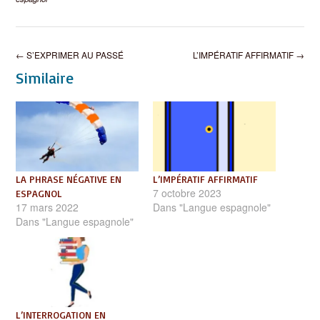
Post
←
S’EXPRIMER AU PASSÉ
L’IMPÉRATIF AFFIRMATIF
→
navigation
Similaire
LA PHRASE NÉGATIVE EN
L’IMPÉRATIF AFFIRMATIF
7 octobre 2023
ESPAGNOL
17 mars 2022
Dans "Langue espagnole"
Dans "Langue espagnole"
L’INTERROGATION EN