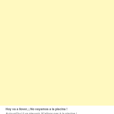
Hoy va a llover, ¡ No vayamos a la piscina !
Aujourd’hui il va pleuvoir. N’allons pas à la piscine !