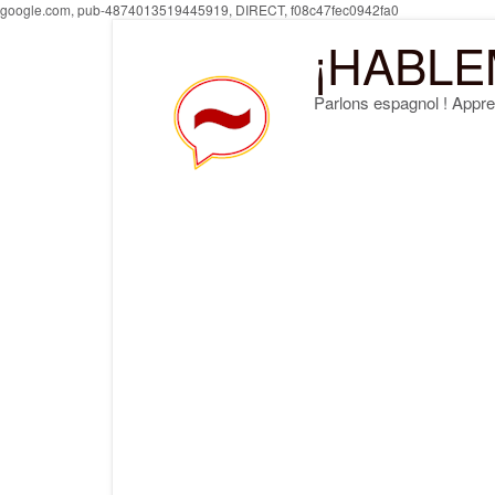
Skip
google.com, pub-4874013519445919, DIRECT, f08c47fec0942fa0
to
¡HABLE
content
Parlons espagnol ! Appre