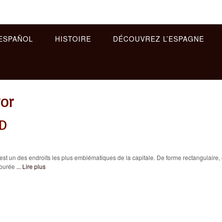
ESPAÑOL
HISTOIRE
DÉCOUVREZ L’ESPAGNE
yor
D
 un des endroits les plus emblématiques de la capitale. De forme rectangulaire, 
tourée
... Lire plus