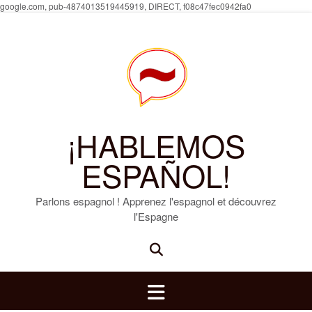
Skip
google.com, pub-4874013519445919, DIRECT, f08c47fec0942fa0
to
content
¡HABLEMOS
ESPAÑOL!
Parlons espagnol ! Apprenez l'espagnol et découvrez
l'Espagne