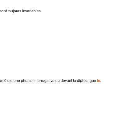
sont toujours invariables.
 entête d’une phrase interrogative ou devant la diphtongue
ie
.