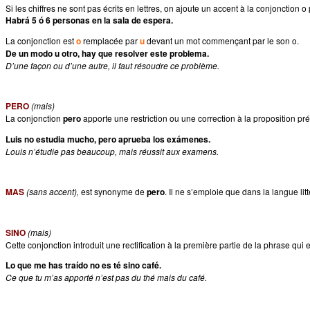
Si les chiffres ne sont pas écrits en lettres, on ajoute un accent à la conjonction o p
Habrá 5 ó 6 personas en la sala de espera.
La conjonction est
o
remplacée par
u
devant un mot commençant par le son o.
De un modo u otro, hay que resolver este problema.
D’une façon ou d’une autre, il faut résoudre ce problème.
PERO
(mais)
La conjonction
pero
apporte une restriction ou une correction à la proposition pr
Luis no estudia mucho, pero aprueba los exámenes.
Louis n’étudie pas beaucoup, mais réussit aux examens.
MAS
(sans accent),
est synonyme de
pero
. Il ne s’emploie que dans la langue litt
SINO
(mais)
Cette conjonction introduit une rectification à la première partie de la phrase qui 
Lo que me has traído no es té sino café.
Ce que tu m’as apporté n’est pas du thé mais du café.