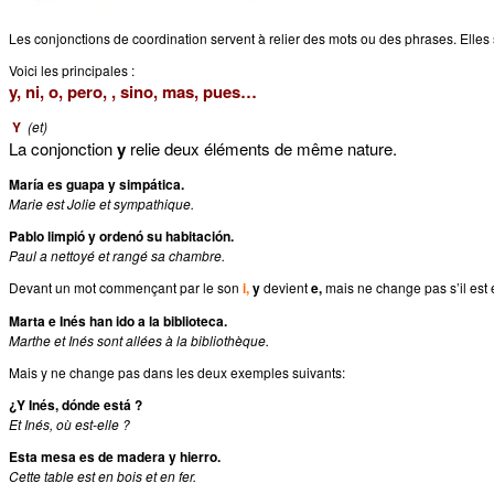
Les conjonctions de coordination servent à relier des mots ou des phrases. Elles 
Voici les principales :
y, ni, o, pero, , sino, mas, pues…
Y
(et)
La conjonction
y
relie deux éléments de même nature.
María es guapa y simpática.
Marie est Jolie et sympathique.
Pablo limpió y ordenó su habitación.
Paul a nettoyé et rangé sa chambre.
Devant un mot commençant par le son
i,
y
devient
e,
mais ne change pas s’il est
Marta e Inés han ido a la biblioteca.
Marthe et Inés sont allées à la bibliothèque.
Mais y ne change pas dans les deux exemples suivants:
¿Y Inés, dónde está ?
Et Inés, où est-elle ?
Esta mesa es de madera y hierro.
Cette table est en bois et en fer.