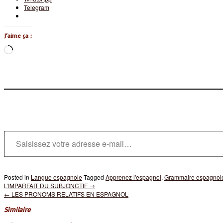
Telegram
J’aime ça :
Chargement…
Saisissez votre adresse e-mail…
Posted in
Langue espagnole
Tagged
Apprenez l'espagnol
,
Grammaire espagnol
Post
L’IMPARFAIT DU SUBJONCTIF
→
navigation
←
LES PRONOMS RELATIFS EN ESPAGNOL
Similaire