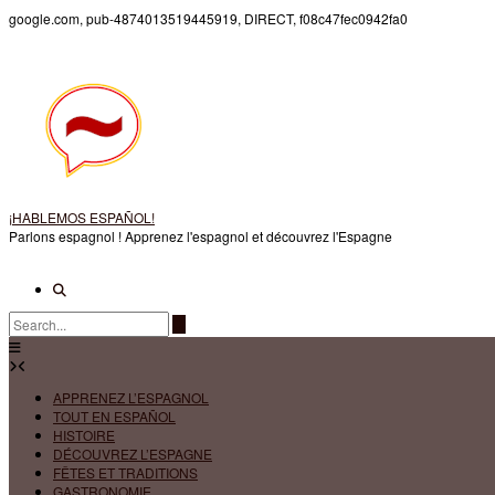
Skip
google.com, pub-4874013519445919, DIRECT, f08c47fec0942fa0
to
content
¡HABLEMOS ESPAÑOL!
Parlons espagnol ! Apprenez l'espagnol et découvrez l'Espagne
APPRENEZ L’ESPAGNOL
TOUT EN ESPAÑOL
HISTOIRE
DÉCOUVREZ L’ESPAGNE
FÊTES ET TRADITIONS
GASTRONOMIE