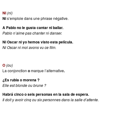
NI
(ni)
Ni
s’emploie dans une phrase négative.
A Pablo no le gusta cantar ni bailar.
Pablo n’aime pas chanter ni danser.
Ni Oscar ni yo hemos visto esta película.
Ni Oscar ni moi avons vu ce film.
O
(ou)
La conjonction
o
marque l’alternative
.
¿Es rubia o morena ?
Elle est blonde ou brune ?
Habrá cinco o seis personas en la sala de espera.
Il doit y avoir cinq ou six personnes dans la salle d’attente.