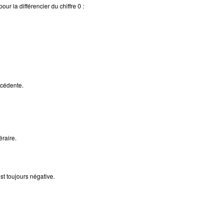
our la différencier du chiffre 0 :
écédente.
éraire.
est toujours négative.