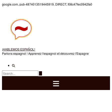
Skip
google.com, pub-4874013519445919, DIRECT, f08c47fec0942fa0
to
content
¡HABLEMOS ESPAÑOL!
Parlons espagnol ! Apprenez l'espagnol et découvrez l'Espagne