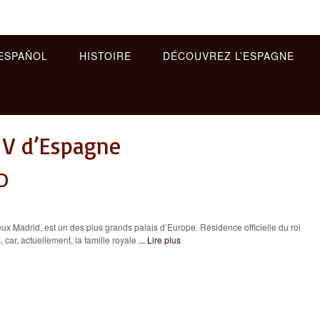
ESPAÑOL
HISTOIRE
DÉCOUVREZ L’ESPAGNE
e V d’Espagne
D
x Madrid, est un des plus grands palais d’Europe. Résidence officielle du roi
 car, actuellement, la famille royale
... Lire plus