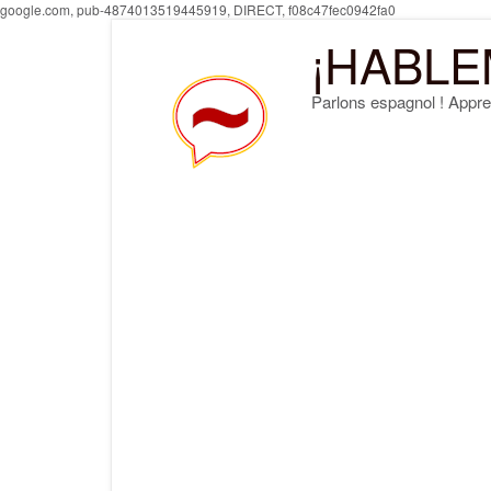
Skip
google.com, pub-4874013519445919, DIRECT, f08c47fec0942fa0
to
¡HABLE
content
Parlons espagnol ! Appre