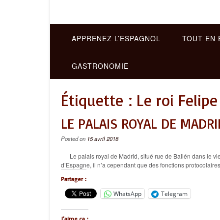
APPRENEZ L’ESPAGNOL
TOUT EN 
GASTRONOMIE
Étiquette :
Le roi Felip
LE PALAIS ROYAL DE MADRI
Posted on
15 avril 2018
Le palais royal de Madrid, situé rue de Bailén dans le vieu
d’Espagne, il n’a cependant que des fonctions protocolaires,
Partager :
WhatsApp
Telegram
J’aime ça :