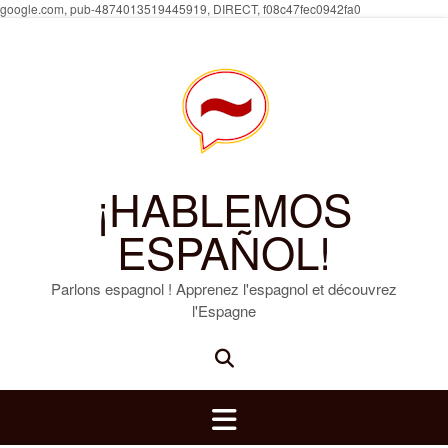
Skip
google.com, pub-4874013519445919, DIRECT, f08c47fec0942fa0
to
content
¡HABLEMOS
ESPAÑOL!
Parlons espagnol ! Apprenez l'espagnol et découvrez
l'Espagne