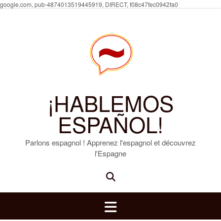
Skip
google.com, pub-4874013519445919, DIRECT, f08c47fec0942fa0
to
content
¡HABLEMOS
ESPAÑOL!
Parlons espagnol ! Apprenez l'espagnol et découvrez
l'Espagne