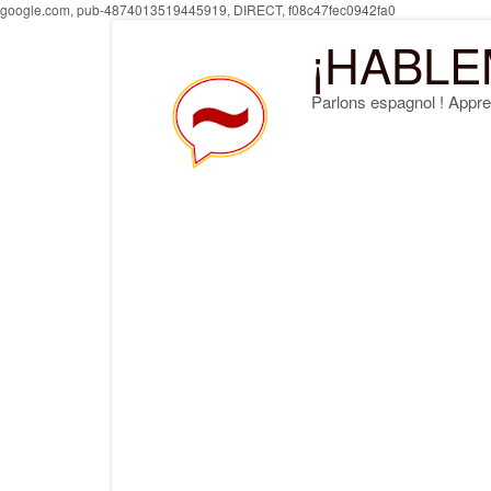
Skip
google.com, pub-4874013519445919, DIRECT, f08c47fec0942fa0
to
¡HABLE
content
Parlons espagnol ! Appre