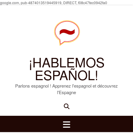
Skip
google.com, pub-4874013519445919, DIRECT, f08c47fec0942fa0
to
content
¡HABLEMOS
ESPAÑOL!
Parlons espagnol ! Apprenez l'espagnol et découvrez
l'Espagne