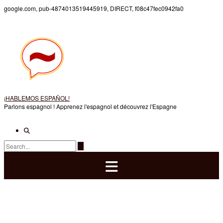
Skip
google.com, pub-4874013519445919, DIRECT, f08c47fec0942fa0
to
content
¡HABLEMOS ESPAÑOL!
Parlons espagnol ! Apprenez l'espagnol et découvrez l'Espagne