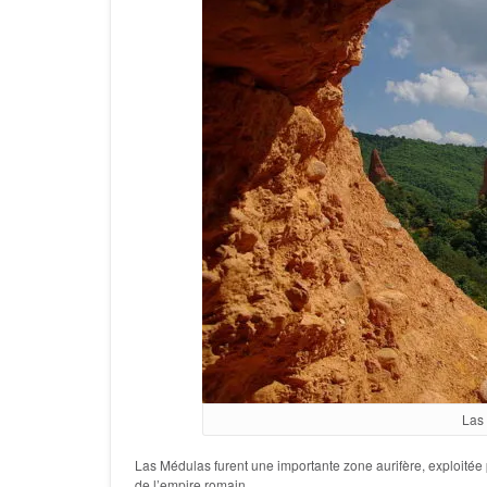
Las 
Las Médulas furent une importante zone aurifère, exploitée
de l’empire romain.