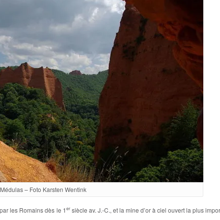
Médulas – Foto Karsten Wentink
er
 par les Romains dès le 1
siècle av. J.-C., et la mine d’or à ciel ouvert la plus impo