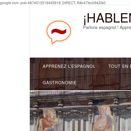
Skip
google.com, pub-4874013519445919, DIRECT, f08c47fec0942fa0
to
¡HABLE
content
Parlons espagnol ! Appre
APPRENEZ L’ESPAGNOL
TOUT EN 
GASTRONOMIE