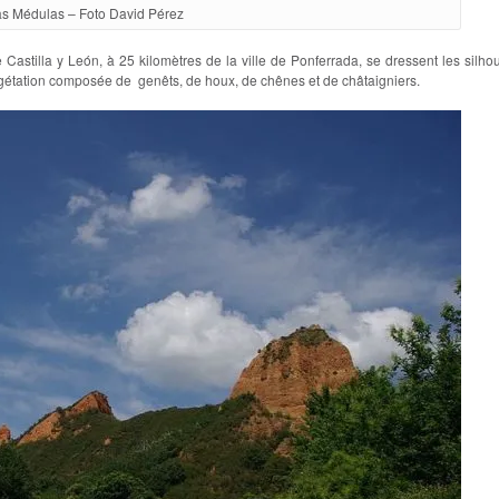
s Médulas – Foto David Pérez
tilla y León, à 25 kilomètres de la ville de Ponferrada, se dressent les silhou
gétation composée de genêts, de houx, de chênes et de châtaigniers.