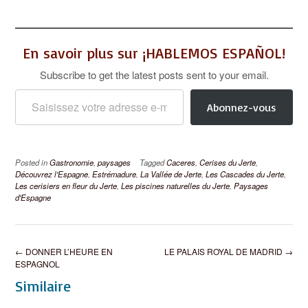
En savoir plus sur ¡HABLEMOS ESPAÑOL!
Subscribe to get the latest posts sent to your email.
Saisissez votre adresse e-mail…
Abonnez-vous
Posted in
Gastronomie
,
paysages
Tagged
Caceres
,
Cerises du Jerte
,
Découvrez l'Espagne
,
Estrémadure
,
La Vallée de Jerte
,
Les Cascades du Jerte
,
Les cerisiers en fleur du Jerte
,
Les piscines naturelles du Jerte
,
Paysages
d'Espagne
Post
←
DONNER L’HEURE EN
LE PALAIS ROYAL DE MADRID
→
navigation
ESPAGNOL
Similaire