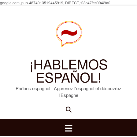
Skip
google.com, pub-4874013519445919, DIRECT, f08c47fec0942fa0
to
content
¡HABLEMOS
ESPAÑOL!
Parlons espagnol ! Apprenez l'espagnol et découvrez
l'Espagne