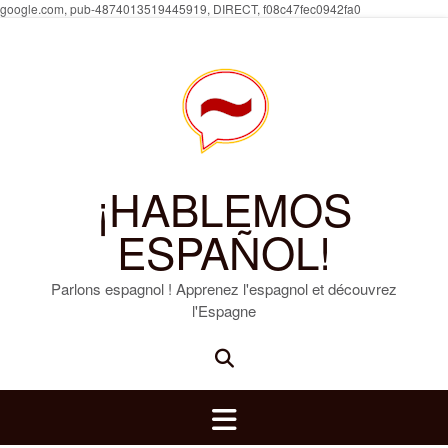
Skip
google.com, pub-4874013519445919, DIRECT, f08c47fec0942fa0
to
content
¡HABLEMOS
ESPAÑOL!
Parlons espagnol ! Apprenez l'espagnol et découvrez
l'Espagne