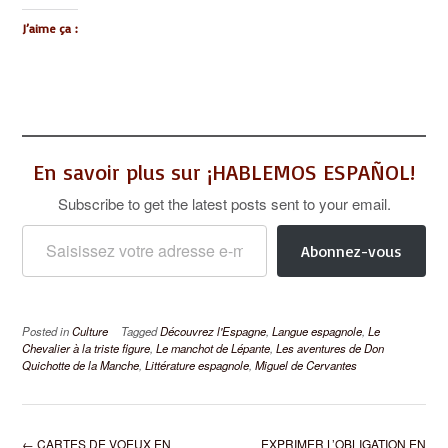
J’aime ça :
En savoir plus sur ¡HABLEMOS ESPAÑOL!
Subscribe to get the latest posts sent to your email.
Saisissez votre adresse e-mail…
Abonnez-vous
Posted in
Culture
Tagged
Découvrez l'Espagne
,
Langue espagnole
,
Le
Chevalier à la triste figure
,
Le manchot de Lépante
,
Les aventures de Don
Quichotte de la Manche
,
Littérature espagnole
,
Miguel de Cervantes
Post
←
CARTES DE VOEUX EN
EXPRIMER L’OBLIGATION EN