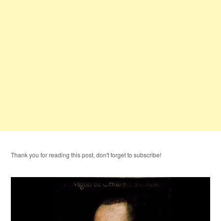
Thank you for reading this post, don't forget to subscribe!