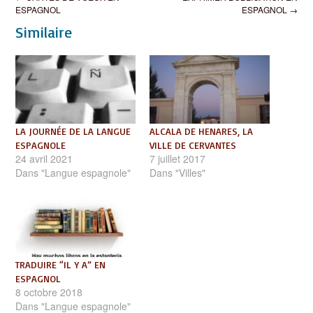
navigation
ESPAGNOL
ESPAGNOL
→
Similaire
LA JOURNÉE DE LA LANGUE
ALCALA DE HENARES, LA
ESPAGNOLE
VILLE DE CERVANTES
24 avril 2021
7 juillet 2017
Dans "Langue espagnole"
Dans "Villes"
TRADUIRE “IL Y A” EN
ESPAGNOL
8 octobre 2018
Dans "Langue espagnole"