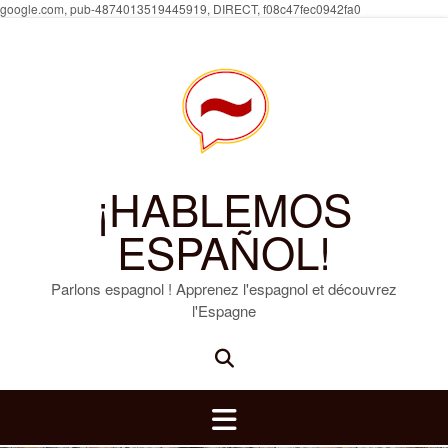
Skip
google.com, pub-4874013519445919, DIRECT, f08c47fec0942fa0
to
content
¡HABLEMOS
ESPAÑOL!
Parlons espagnol ! Apprenez l'espagnol et découvrez
l'Espagne