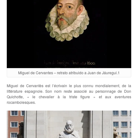
Miguel de Cervantes – retrato atribuido a Juan de Jáuregui.1
Miguel de Cervantès est l’écrivain le plus connu mondialement, de la
littérature espagnole. Son nom reste associé au personnage de Don
Quichotte, « le chevalier à la triste figure » et aux aventures
rocambolesques.