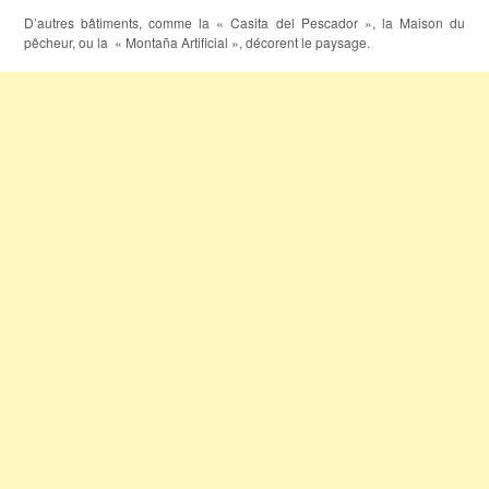
D’autres bâtiments, comme la « Casita del Pescador », la Maison du
pêcheur, ou la « Montaña Artificial », décorent le paysage.