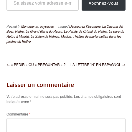
Abonnez-vous
Posted in
Monuments
,
paysages
Tagged
Découvrez l'Espagne
,
La Casona del
Buen Retiro
,
Le Grand étang du Retiro
,
Le Palais de Cristal du Retiro
,
Le parc du
Retiro à Madrid
,
Le Salon de Reinos
,
Madrid
,
Théâtre de marionnettes dans les
jardins du Retiro
Post
←
« PEDIR » OU « PREGUNTAR » ?
LA LETTRE “Ñ” EN ESPAGNOL
→
navigation
Laisser un commentaire
Votre adresse e-mail ne sera pas publiée.
Les champs obligatoires sont
indiqués avec
*
Commentaire
*