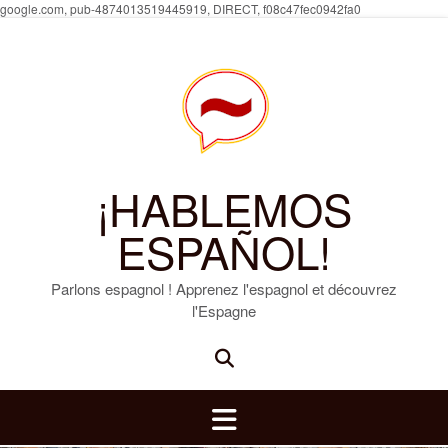
Skip
google.com, pub-4874013519445919, DIRECT, f08c47fec0942fa0
to
content
¡HABLEMOS
ESPAÑOL!
Parlons espagnol ! Apprenez l'espagnol et découvrez
l'Espagne