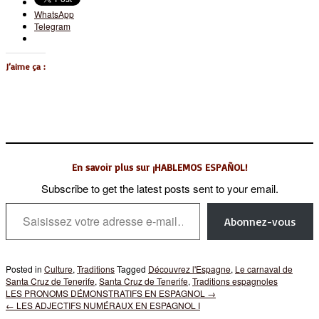
WhatsApp
Telegram
J’aime ça :
En savoir plus sur ¡HABLEMOS ESPAÑOL!
Subscribe to get the latest posts sent to your email.
Saisissez votre adresse e-mail…
Abonnez-vous
Posted in
Culture
,
Traditions
Tagged
Découvrez l'Espagne
,
Le carnaval de
Santa Cruz de Tenerife
,
Santa Cruz de Tenerife
,
Traditions espagnoles
Post
LES PRONOMS DÉMONSTRATIFS EN ESPAGNOL
→
navigation
←
LES ADJECTIFS NUMÉRAUX EN ESPAGNOL I