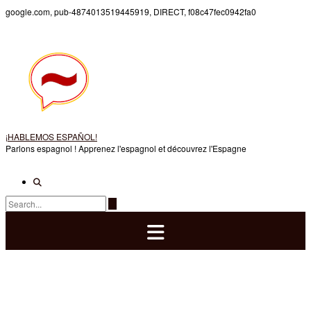
Skip
google.com, pub-4874013519445919, DIRECT, f08c47fec0942fa0
to
content
¡HABLEMOS ESPAÑOL!
Parlons espagnol ! Apprenez l'espagnol et découvrez l'Espagne