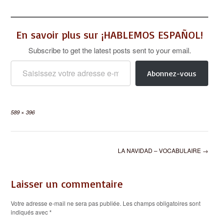
En savoir plus sur ¡HABLEMOS ESPAÑOL!
Subscribe to get the latest posts sent to your email.
Saisissez votre adresse e-mail…
Abonnez-vous
Full
589 × 396
size
Post
LA NAVIDAD – VOCABULAIRE
→
navigation
Laisser un commentaire
Votre adresse e-mail ne sera pas publiée.
Les champs obligatoires sont
indiqués avec
*