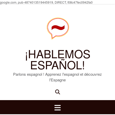
Skip
google.com, pub-4874013519445919, DIRECT, f08c47fec0942fa0
to
content
¡HABLEMOS
ESPAÑOL!
Parlons espagnol ! Apprenez l'espagnol et découvrez
l'Espagne