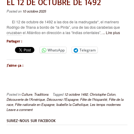
EL 12 DE OCTUBRE DE 1492
Posted on
10 octobre 2025
El 12 de octubre de 1492 a las dos de la madrugada*, el marinero
Rodrigo de Triana a bordo de “la Pinta”, una de las dos carabelas que
cruzaban el Atlántico en dirección a las “Indias orientales”,
... Lire plus
Partager :
WhatsApp
Telegram
J’aime ça :
Posted in
Culture
,
Traditions
Tagged
12 octobre 1492
,
Christophe Colon
,
Découverte de l'Amérique
,
Découvrez l'Espagne
,
Fête de l'hispanité
,
Fête de la
race
,
Fête nationale en Espagne
,
Isabelle la Catholique
,
Les temps modernes
Leave a comment
SUIVEZ-NOUS SUR FACEBOOK