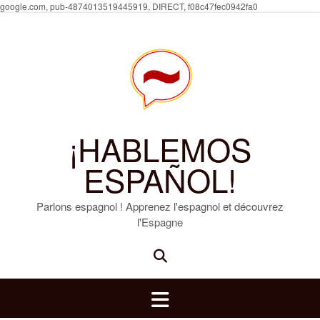
Skip
google.com, pub-4874013519445919, DIRECT, f08c47fec0942fa0
to
content
¡HABLEMOS
ESPAÑOL!
Parlons espagnol ! Apprenez l'espagnol et découvrez
l'Espagne