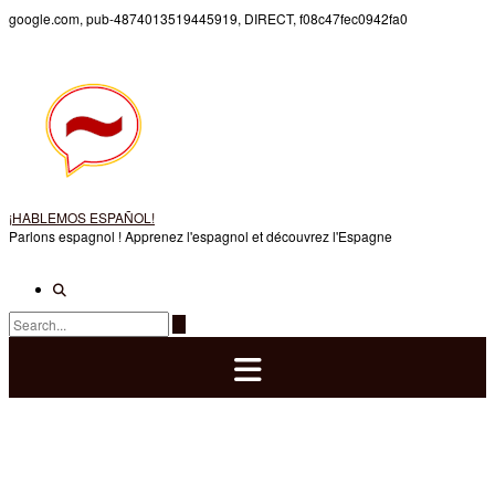
Skip
google.com, pub-4874013519445919, DIRECT, f08c47fec0942fa0
to
content
¡HABLEMOS ESPAÑOL!
Parlons espagnol ! Apprenez l'espagnol et découvrez l'Espagne