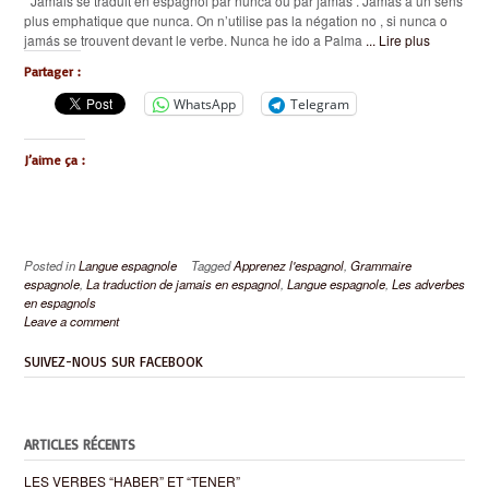
Jamais se traduit en espagnol par nunca ou par jamás . Jamás a un sens
plus emphatique que nunca. On n’utilise pas la négation no , si nunca o
jamás se trouvent devant le verbe. Nunca he ido a Palma
... Lire plus
Partager :
WhatsApp
Telegram
J’aime ça :
Posted in
Langue espagnole
Tagged
Apprenez l'espagnol
,
Grammaire
espagnole
,
La traduction de jamais en espagnol
,
Langue espagnole
,
Les adverbes
en espagnols
Leave a comment
SUIVEZ-NOUS SUR FACEBOOK
ARTICLES RÉCENTS
LES VERBES “HABER” ET “TENER”