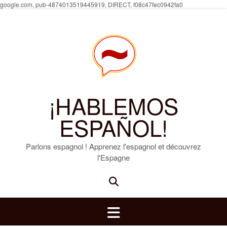
Skip
google.com, pub-4874013519445919, DIRECT, f08c47fec0942fa0
to
content
¡HABLEMOS
ESPAÑOL!
Parlons espagnol ! Apprenez l'espagnol et découvrez
l'Espagne