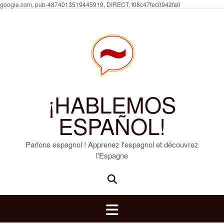
Skip
google.com, pub-4874013519445919, DIRECT, f08c47fec0942fa0
to
content
¡HABLEMOS
ESPAÑOL!
Parlons espagnol ! Apprenez l'espagnol et découvrez
l'Espagne