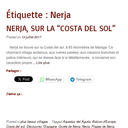
Étiquette :
Nerja
NERJA, SUR LA “COSTA DEL SOL”
Posted on
13 juillet 2017
Nerja se trouve sur la Costa del sol, à 65 kilomètres de Malaga. Ce
charmant village andalous, aux ruelles pavées, aux maisons blanches et
patios intérieurs, qui se dresse face à la Méditerranée, a conservé son
caractère propre
... Lire plus
Partager :
WhatsApp
Telegram
J’aime ça :
Posted in
plus beaux villages
Tagged
Aqueduc del Águila
,
Balcon d'Europe
,
Costa del sol
,
Découvrez l'Espagne
,
Grotte de Nerja
,
Nerja
,
Plages de Nerja
,