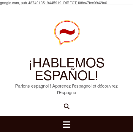
Skip
google.com, pub-4874013519445919, DIRECT, f08c47fec0942fa0
to
content
¡HABLEMOS
ESPAÑOL!
Parlons espagnol ! Apprenez l'espagnol et découvrez
l'Espagne