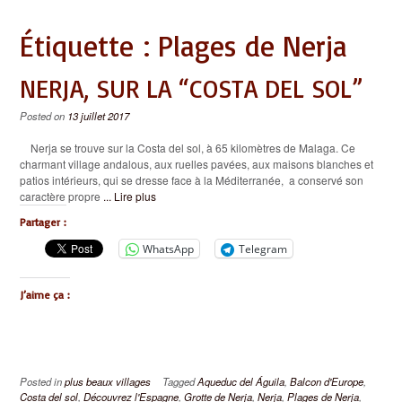
Étiquette :
Plages de Nerja
NERJA, SUR LA “COSTA DEL SOL”
Posted on
13 juillet 2017
Nerja se trouve sur la Costa del sol, à 65 kilomètres de Malaga. Ce
charmant village andalous, aux ruelles pavées, aux maisons blanches et
patios intérieurs, qui se dresse face à la Méditerranée, a conservé son
caractère propre
... Lire plus
Partager :
WhatsApp
Telegram
J’aime ça :
Posted in
plus beaux villages
Tagged
Aqueduc del Águila
,
Balcon d'Europe
,
Costa del sol
,
Découvrez l'Espagne
,
Grotte de Nerja
,
Nerja
,
Plages de Nerja
,