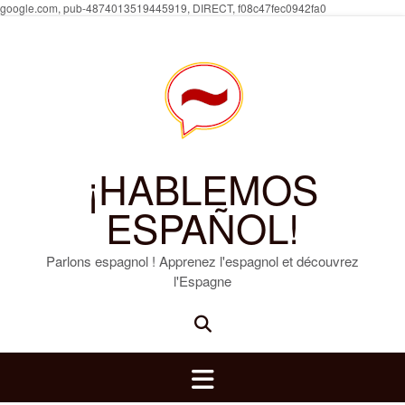
Skip
google.com, pub-4874013519445919, DIRECT, f08c47fec0942fa0
to
content
¡HABLEMOS
ESPAÑOL!
Parlons espagnol ! Apprenez l'espagnol et découvrez
l'Espagne