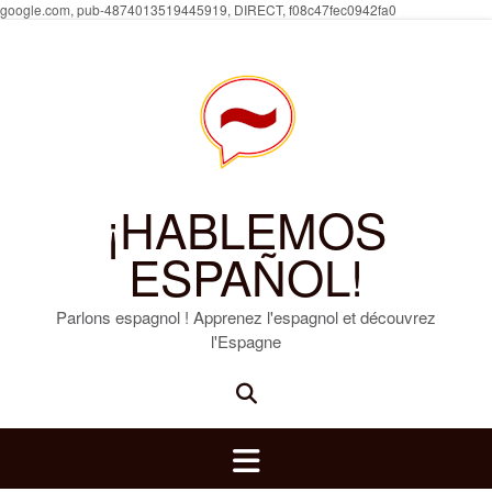
Skip
google.com, pub-4874013519445919, DIRECT, f08c47fec0942fa0
to
content
¡HABLEMOS
ESPAÑOL!
Parlons espagnol ! Apprenez l'espagnol et découvrez
l'Espagne